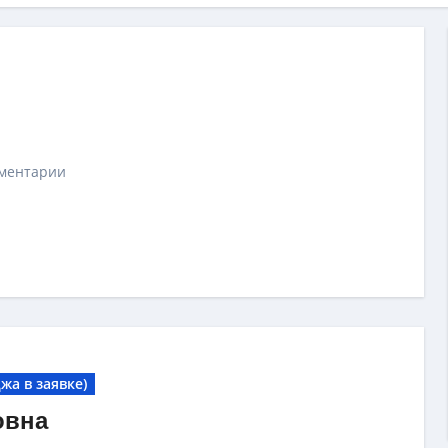
ментарии
жа в заявке)
овна