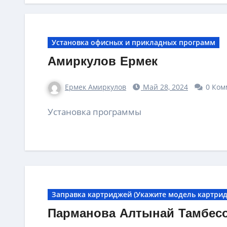
Установка офисных и прикладных программ
Амиркулов Ермек
Ермек Амиркулов
Май 28, 2024
0 Ком
Установка программы
Заправка картриджей (Укажите модель картрид
Парманова Алтынай Тамбес