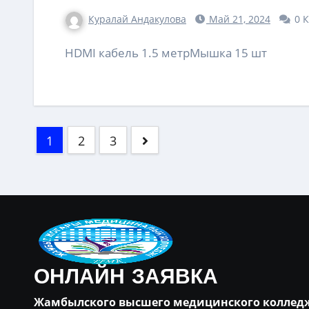
Куралай Андакулова
Май 21, 2024
0 
HDMI кабель 1.5 метрМышка 15 шт
Пагинация
1
2
3
записей
ОНЛАЙН ЗАЯВКА
Жамбылского высшего медицинского коллед